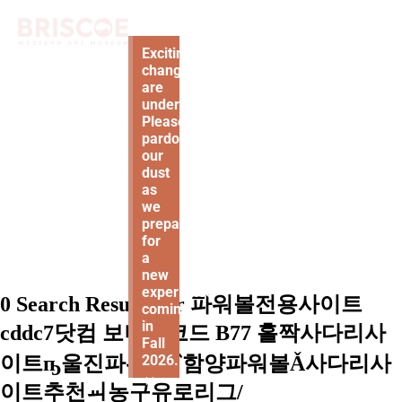
Exciting
changes
are
underway!
Please
pardon
our
dust
as
we
prepare
for
a
new
experience
0 Search Results for 파워볼전용사이트
coming
in
cddc7닷컴 보너스코드 B77 홀짝사다리사
Fall
이트ҧ울진파워볼⁀함양파워볼Ǎ사다리사
2026.
×
이트추천ㆉ농구유로리그/